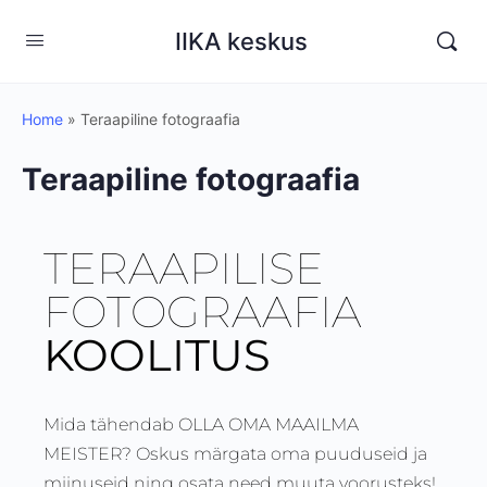
IIKA keskus
Home
»
Teraapiline fotograafia
Teraapiline fotograafia
TERAAPILISE
FOTOGRAAFIA
KOOLITUS
Mida tähendab OLLA OMA MAAILMA
MEISTER? Oskus märgata oma puuduseid ja
miinuseid ning osata need muuta voorusteks!