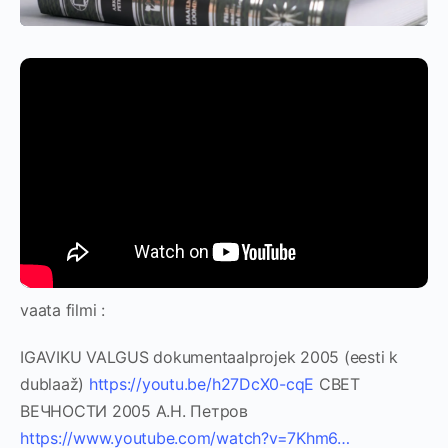
vaata filmi :
IGAVIKU VALGUS dokumentaalprojek 2005 (eesti k
dublaaž)
https://youtu.be/h27DcX0-cqE
СВЕТ
ВЕЧНОСТИ 2005 А.Н. Петров
https://www.youtube.com/watch?v=7Khm6…