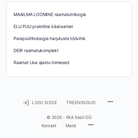
MAAILMA LOOMINE raamatutriloogia
ELU PUU praktiline käsiraamat
Parapsühholoogia harjutuste töövihik
DEIR raamatukomplekt
Raamat Uue ajastu Inimesed
MENU
LOGI SISSE
TREENINGUD
ITEMS
© 2026 - IIKA Eesti OÜ
Menu
Kontakt
Meist
Items