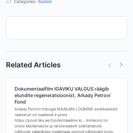
Categories:
Saated
Related Articles
Dokumentaalfilm IGAVIKU VALGUS räägib
elundite regeneratsioonist, Arkady Petrovi
Fond
Arkady Petrovi triloogia MAAILMA LOOMINE eestikeelsed
raamatud on saadaval e-poes
https://pood.iika.ee/toode/maailma-lo… Inimkond on
olnud käsitamatute ja ratsionaalselt seletamatute
nähtuste salapärase maailmaga seotud nähtavasti kogu