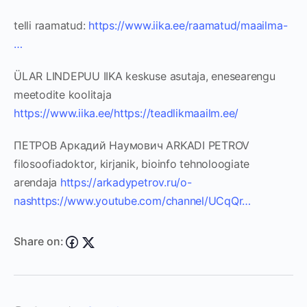
telli raamatud:
https://www.iika.ee/raamatud/maailma-
…
ÜLAR LINDEPUU IIKA keskuse asutaja, enesearengu
meetodite koolitaja
https://www.iika.ee/
https://teadlikmaailm.ee/
ПЕТРОВ Аркадий Наумович ARKADI PETROV
filosoofiadoktor, kirjanik, bioinfo tehnoloogiate
arendaja
https://arkadypetrov.ru/o-
nas
https://www.youtube.com/channel/UCqQr…
Share on: