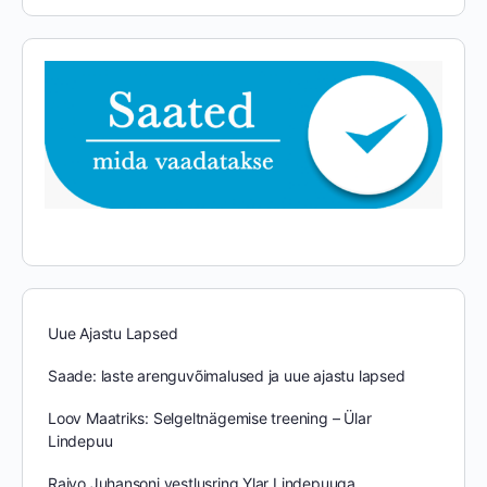
Uue Ajastu Lapsed
Saade: laste arenguvõimalused ja uue ajastu lapsed
Loov Maatriks: Selgeltnägemise treening – Ülar
Lindepuu
Raivo Juhansoni vestlusring Ylar Lindepuuga