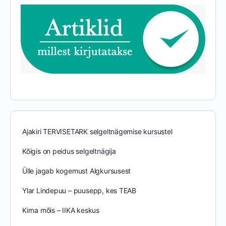
Ajakiri TERVISETARK selgeltnägemise kursustel
Kõigis on peidus selgeltnägija
Ülle jagab kogemust Algkursusest
Ylar Lindepuu – puusepp, kes TEAB
Kirna mõis – IIKA keskus