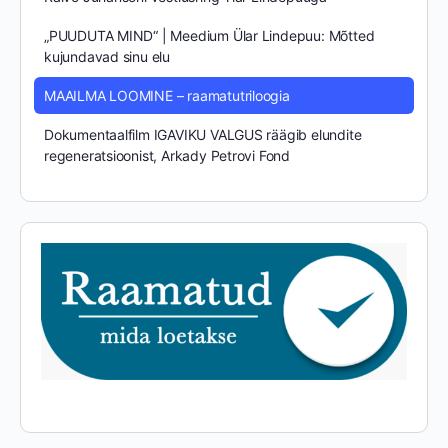
„PUUDUTA MIND“ | Meedium Ülar Lindepuu: Mõtted
kujundavad sinu elu
MAAILMA LOOMINE – raamatutriloogia
Dokumentaalfilm IGAVIKU VALGUS räägib elundite
regeneratsioonist, Arkady Petrovi Fond